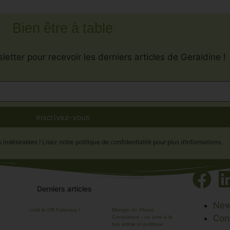
Bien être à table
letter pour recevoir les derniers articles de Geraldine !
Inscrivez-vous
désirables ! Lisez notre politique de confidentialité pour plus d’informations.
Derniers articles
New
c’est le Off February !
Manger en Pleine
Conscience : un acte à la
Con
fois intime et politique