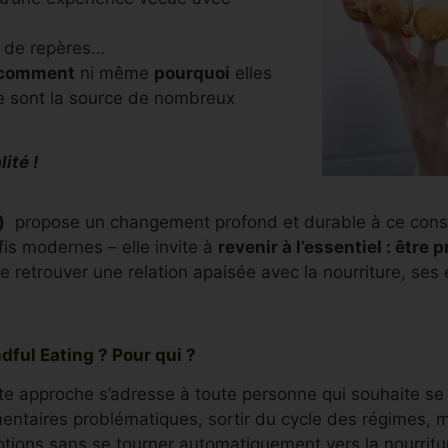
te de repères…
comment
ni même
pourquoi
elles
e sont la source de nombreux
ité !
)
propose un changement profond et durable à ce consta
s modernes – elle invite à
revenir à l’essentiel : être
e retrouver une relation apaisée avec la nourriture, ses
dful Eating ? Pour qui ?
te approche s’adresse à toute personne qui souhaite s
mentaires problématiques, sortir du cycle des régimes, 
tions sans se tourner automatiquement vers la nourrit