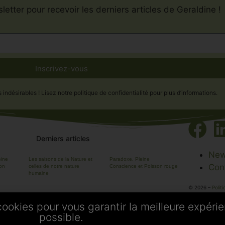
letter pour recevoir les derniers articles de Geraldine !
Inscrivez-vous
désirables ! Lisez notre politique de confidentialité pour plus d’informations.
Derniers articles
New
eine
Les saisons de la Nature et
Paradoxe, Pleine
ion
celles de notre nature
Conscience et Poisson rouge
Con
humaine
© 2026 –
Polit
Mentions légal
CGU
cookies pour vous garantir la meilleure expéri
creation-de.sit
possible.